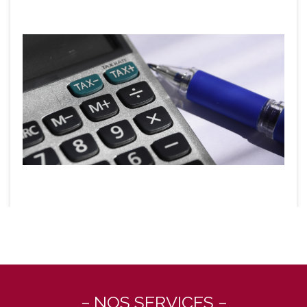
− NOS SERVICES −